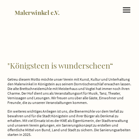
Malerwinkel e.V.
"Königsteen is wunderscheen“
Getreu diesem Motto möchte unser Verein mit Kunst, Kultur und Unterhaltung
den Malerwinkel in Königstein aus seinem Dornröschenschlaf erwachen lassen.
Die alte Brettschneidemühle mit Meisterhaus und Vogtei hat immer noch ihren
Charme. Der Hof dient uns als Veranstaltungsort für Musik, Tanz, Theater,
Vernissagen und Lesungen. Wir freuen uns über alle Gäste, Einwohner und
Freunde, die zu unseren Veranstaltungen kommen.
Ein weiteres wichtiges Anliegen ist uns, die Bienermühle vor dem Verfall zu
bewahren und für die Stadt Königstein und ihrer Bürger als Denkmal zu
erhalten. Mit viel Einsatz ist es der KWE als Eigentümerin, der Stadtverwaltung
und unserem Verein gelungen, ein Sanierungskonzept zu erstellen und
öffentliche Mittel von Bund, Land und Stadt zu sichern. Die Sanierungsarbeiten
starten in 2025.